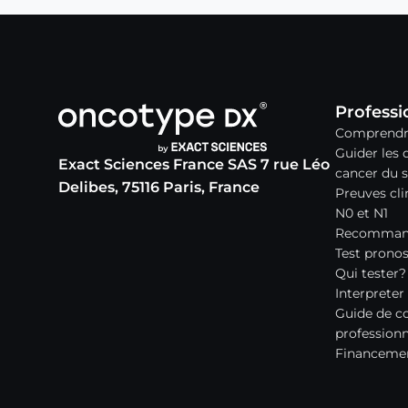
Professi
Comprendre
Guider les 
Exact Sciences France SAS 7 rue Léo
cancer du s
Delibes, 75116 Paris, France
Preuves cli
N0 et N1
Recommanda
Test pronos
Qui tester?
Interpreter 
Guide de c
professionn
Financemen