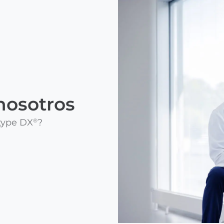
nosotros
type DX
?
®