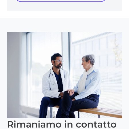
1.2026.
https://www.nccn.org/store/login/login.aspx?
ReturnURL=https://www.nccn.org/professionals/physi
cian_gls/pdf/breast.pdf
Andre et al.
J Clin Oncol
. 2022.
Burstein et al.
Ann Oncol
. 2025.
Loibl et al.
Ann Oncol
. 2024.
NICE 2024. Available at
https://www.nice.org.uk/guidance/dg58/chapter/1-
Recommendation
.
IQWIG 2024. Available at
https://www.iqwig.de/en/projects/d23-01.html
.
Rimaniamo in contatto