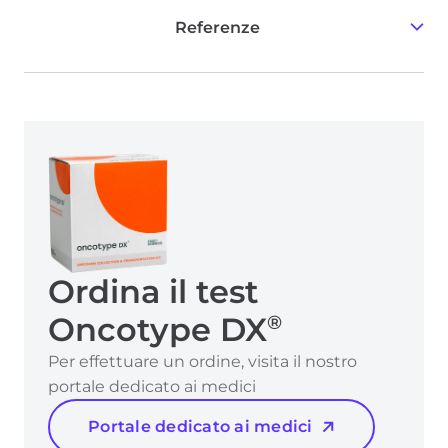
Referenze
EBCTCG.
Lancet
. 2012.
Griggs.
J Clin Oncol
. 2012.
Zhang et al.
Breast Can Res Treat
. 2020.
Paik et al.
N Engl J Med
. 2004.
Paik et al.
J Clin Oncol
. 2006.
Ballman et al.
J Clin Oncol
. 2015.
European Society for Medical Oncology (ESMO)
textbook: Breast Cancer: Essentials for Clinicians.
Dowsett et al.
J Clin Oncol
. 2010.
Albain et al.
Ordina il test
Lancet Oncol
. 2010.
Nitz et al.
Breast Cancer Res Treat
. 2017.
Oncotype DX
®
Sparano et al.
N Engl J Med
. 2015.
Sparano et al.
N Engl J Med
. 2018.
Per effettuare un ordine, visita il nostro
Kalinsky et al.
New Engl J Med
. 2021.
portale dedicato ai medici
Zhang et al.
Breast Can Res Treat
. 2020.
Stemmer et al.
npj Breast Cancer
. 2017.
Portale dedicato ai medici
NCCN Guidelines Insights: Breast Cancer, version